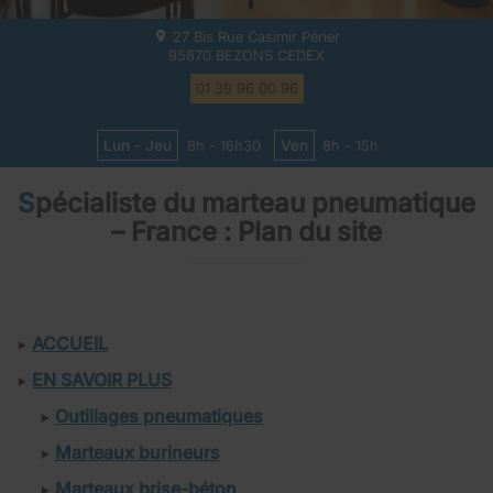
27 Bis Rue Casimir Périer
95870
BEZONS CEDEX
01 39 96 00 96
Lun - Jeu
Ven
8h - 16h30
8h - 15h
Spécialiste du marteau pneumatique
– France : Plan du site
ACCUEIL
EN SAVOIR PLUS
Outillages pneumatiques
Marteaux burineurs
Marteaux brise-béton